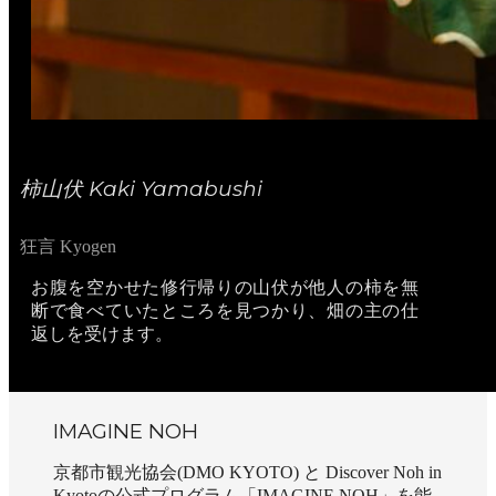
柿山伏 Kaki Yamabushi
狂言 Kyogen
お腹を空かせた修行帰りの山伏が他人の柿を無
断で食べていたところを見つかり、畑の主の仕
返しを受けます。
IMAGINE NOH
京都市観光協会(DMO KYOTO) と Discover Noh in
Kyotoの公式プログラム「IMAGINE NOH」を能