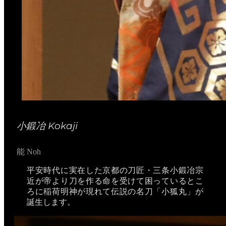
小鍛冶 Kokaji
能 Noh
平安時代に実在した京都の刀匠・三条小鍛冶宗
近が帝より刀を作る命を受けて困っているとこ
ろに稲荷明神が現れて伝説の名刀「小狐丸」が
誕生します。