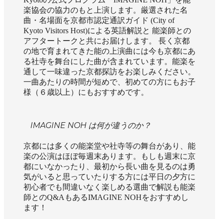
楽協会の協力のもと上演します。厳選された名
曲・名場面を京都市認定通訳ガイド (City of
Kyoto Visitors Host)による英語解説と 能楽師との
アフタートークと共にお届けします。 長く京都
の地で育まれてきた能の上演曲には今も京都にあ
る社寺を舞台にした曲が含まれています。能楽を
通して一味違った京都探訪をお楽しみください。
一曲あたりの時間が短めで、初めての方にもお子
様（６歳以上）にもおすすめです。
IMAGINE NOH は何が違うのか？
京都には多くの能楽堂や社寺等の舞台があり、能
楽の公演はほぼ毎週末あります。もしも週末に京
都にいなかったり、最初から長い曲を見るのは勇
気がいると思っていたりする方には平日の夕方に
初心者でも間違いなく楽しめる選曲で解説も能楽
師とのQ&AもあるIMAGINE NOHをおすすめし
ます！