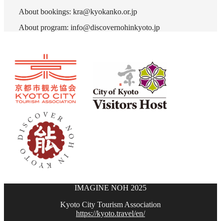
About bookings: kra@kyokanko.or.jp
About program: info@discovernohinkyoto.jp
IMAGINE NOH 2025
Kyoto City Tourism Association
https://kyoto.travel/en/